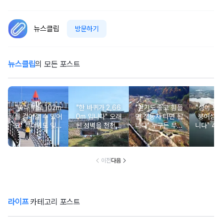
뉴스클립
방문하기
뉴스클립
의 모든 포스트
"바다 위로 102m
"한 바퀴가 2,66
"걷기도 좋고 힘들
"섬이 붕
를 걸어갈 수 있어
0m 입니다" 오래
면 전동차 타면 됩
붕어섬이
요" 무더위도 잊게
된 성벽을 천천히
니다" 누구든 무료
니다" 42
만드는 여름 바다
둘러보며 걷기 좋
로 편하게 힐링 하
다리를 
풍경 여행지
은 여행지
기 좋은 옛길
너야 갈 
특별한 
이전
다음
라이프
카테고리 포스트