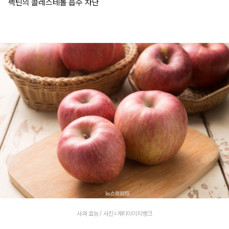
펙틴의 콜레스테롤 흡수 차단
사과 효능 / 사진=게티이미지뱅크