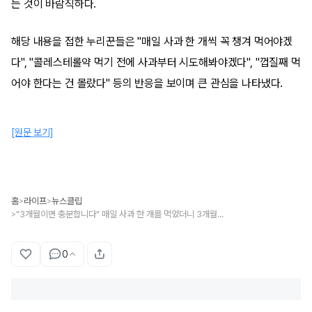
는 것이 바람직하다.
해당 내용을 접한 누리꾼들은 "매일 사과 한 개씩 꼭 챙겨 먹어야겠
다", "콜레스테롤약 먹기 전에 사과부터 시도해봐야겠다", "껍질째 먹
어야 한다는 건 몰랐다" 등의 반응을 보이며 큰 관심을 나타냈다.
[원문 보기]
홈
라이프
뉴스클립
>
>
"3개월이면 충분합니다" 매일 사과 한 개를 먹었더니 3개월 만에 나타난 유의미한 연구 결과
>
0