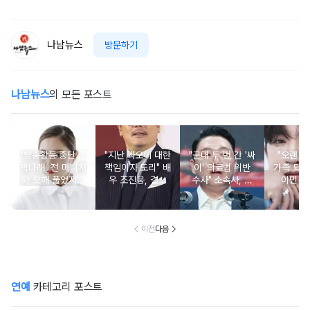
나남뉴스
방문하기
나남뉴스
의 모든 포스트
"방송활동 중단…"
"지난 과오에 대한
"군대 두 번 간 '싸
"오랜 인
박나래, 전 매니저
책임이자 도리" 배
이' 의료법 위반
가족 되기
와 오해 풀었지만
우 조진웅, 결국
수사" 소속사, 수
이민우
불찰 반성
은퇴 선언
면제 대리수령 불
찰...
이전
다음
연예
카테고리 포스트