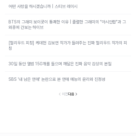
어떤 사랑을 하시겠습니까 | 스티브 레이시
BTS의 그래미 보이콧이 통쾌한 이유 | 졸렬한 그래미의 "아시안팝"과 그
와중에 간보는 하이브
[헐리우드 피칭] 케데헌 김보연 작가가 들려주는 진짜 헐리우드 작가의 피
칭
30일 동안 앨범 150개를 들으며 깨달은 진짜 음악 감상의 본질
SBS '내 남은 연애' 논란으로 본 연애 예능의 윤리와 진정성
이전
다음