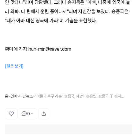
안 맞다니"라며 당황했다. 그러나 송지욱은 "아빠, 나중에 영국에 놀
러 와봐. 나 팀에서 훈련 중이니까"라며 자신감을 보였다. 송종국은
"네가 아빠 대신 영국에 가라"며 기쁨을 표현했다.
황미애 기자 huh-min@naver.com
[원문 보기]
홈
연예
나남뉴스
“아들과 축구 레슨” 송종국, 제2의 손흥민‥송종국 子 송지욱 폭풍 성장
>
>
>
0