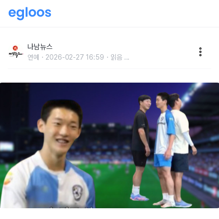
“아들과 축구 레슨” 송종국, 제2의 손흥민‥송종국 子 송
지욱 폭풍 성장
나남뉴스
연예
2026-02-27 16:59
읽음
...