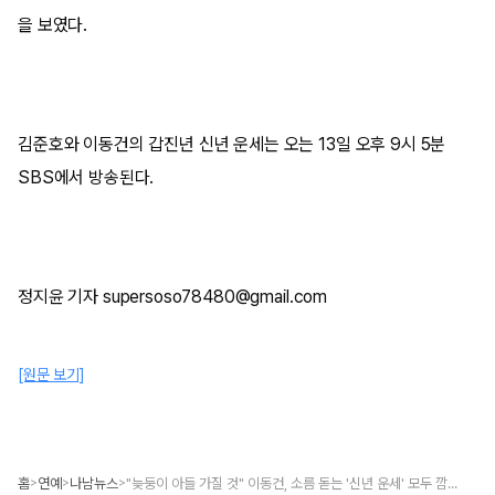
을 보였다.
김준호와 이동건의 갑진년 신년 운세는 오는 13일 오후 9시 5분
SBS에서 방송된다.
정지윤 기자 supersoso78480@gmail.com
[원문 보기]
홈
연예
나남뉴스
"늦둥이 아들 가질 것" 이동건, 소름 돋는 '신년 운세' 모두 깜짝
>
>
>