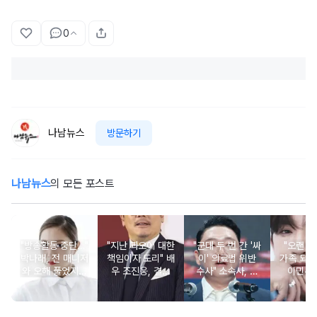
0
나남뉴스
방문하기
나남뉴스
의 모든 포스트
"방송활동 중단…"
"지난 과오에 대한
"군대 두 번 간 '싸
"오랜 인
박나래, 전 매니저
책임이자 도리" 배
이' 의료법 위반
가족 되기
와 오해 풀었지만
우 조진웅, 결국
수사" 소속사, 수
이민우
불찰 반성
은퇴 선언
면제 대리수령 불
찰...