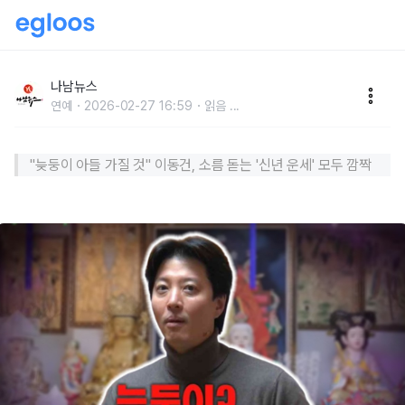
"늦둥이 아들 가질 것" 이동건, 소름 돋는 '신년 운세' 모
두 깜짝
나남뉴스
연예
2026-02-27 16:59
읽음
...
"늦둥이 아들 가질 것" 이동건, 소름 돋​는 '신년 운세' 모두 깜짝