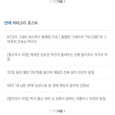
이전
다음
연예
카테고리 포스트
BTS의 그래미 보이콧이 통쾌한 이유 | 졸렬한 그래미의 "아시안팝"과 그
와중에 간보는 하이브
[헐리우드 피칭] 케데헌 김보연 작가가 들려주는 진짜 헐리우드 작가의 피
칭
30일 동안 앨범 150개를 들으며 깨달은 진짜 음악 감상의 본질
SBS '내 남은 연애' 논란으로 본 연애 예능의 윤리와 진정성
[헐리우드 피칭] 픽사 출신 에릭 오 감독이 말하는 넷플릭스 피칭의 본질
이전
다음