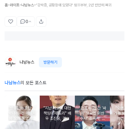
홈
라이프
나남뉴스
"강박증, 공황장애 있었다" 땅끄부부, 2년 반만에 복귀
>
>
>
0
나남뉴스
방문하기
나남뉴스
의 모든 포스트
"방송활동 중단…"
"지난 과오에 대한
"군대 두 번 간 '싸
"오랜 인
박나래, 전 매니저
책임이자 도리" 배
이' 의료법 위반
가족 되기
와 오해 풀었지만
우 조진웅, 결국
수사" 소속사, 수
이민우
불찰 반성
은퇴 선언
면제 대리수령 불
찰...