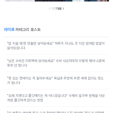
이전
다음
라이프
카테고리 포스트
"밥 지을 때 한 방울만 넣어보세요" 하루가 지나도 갓 지은 밥처럼 밥알이
살아있습니다
"남은 수박은 지퍼백에 담아보세요" 수박 사오자마자 이렇게 해야 나중에
후회 안 합니다
"못 입는 청바지는 꼭 잘라두세요" 욕실과 주방에 두면 세제 없이도 청소
가 됩니다
"오래 치댄다고 쫄깃해지는 게 아니었습니다" 수제비 밀가루 반죽을 식당
처럼 쫄깃하게 만드는 방법
"이 버튼이 에어컨 전기 요금 절약에 핵심입니다" 에어컨 26도로 설정해