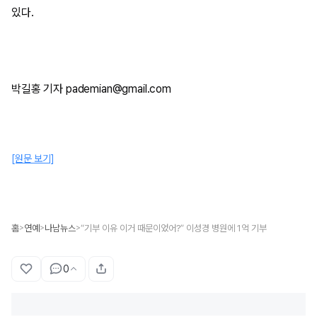
있다.
박길홍 기자 pademian@gmail.com
[원문 보기]
홈
연예
나남뉴스
“기부 이유 이거 때문이었어?” 이성경 병원에 1억 기부
>
>
>
0