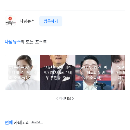
나남뉴스
방문하기
나남뉴스
의 모든 포스트
"방송활동 중단…"
"지난 과오에 대한
"군대 두 번 간 '싸
"오랜 인
박나래, 전 매니저
책임이자 도리" 배
이' 의료법 위반
가족 되기
와 오해 풀었지만
우 조진웅, 결국
수사" 소속사, 수
이민우
불찰 반성
은퇴 선언
면제 대리수령 불
찰...
이전
다음
연예
카테고리 포스트