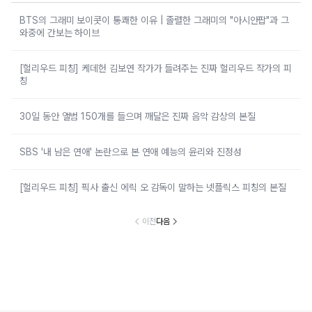
BTS의 그래미 보이콧이 통쾌한 이유 | 졸렬한 그래미의 "아시안팝"과 그
와중에 간보는 하이브
[헐리우드 피칭] 케데헌 김보연 작가가 들려주는 진짜 헐리우드 작가의 피
칭
30일 동안 앨범 150개를 들으며 깨달은 진짜 음악 감상의 본질
SBS '내 남은 연애' 논란으로 본 연애 예능의 윤리와 진정성
[헐리우드 피칭] 픽사 출신 에릭 오 감독이 말하는 넷플릭스 피칭의 본질
이전
다음