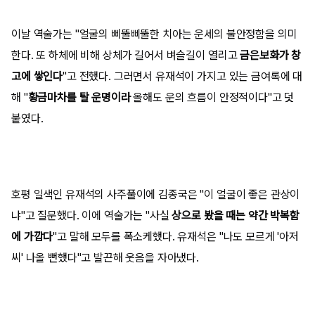
이날 역술가는 "얼굴의 삐뚤삐뚤한 치아는 운세의 불안정함을 의미
한다. 또 하체에 비해 상체가 길어서 벼슬길이 열리고
금은보화가 창
고에 쌓인다
"고 전했다. 그러면서 유재석이 가지고 있는 금여록에 대
해 "
황금마차를 탈 운명이라
올해도 운의 흐름이 안정적이다"고 덧
붙였다.
호평 일색인 유재석의 사주풀이에 김종국은 "이 얼굴이 좋은 관상이
냐"고 질문했다. 이에 역술가는 "사실
상으로 봤을 때는 약간 박복함
에 가깝다
"고 말해 모두를 폭소케했다. 유재석은 "나도 모르게 '아저
씨' 나올 뻔했다"고 발끈해 웃음을 자아냈다.