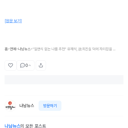
[원문 보기]
홈
연예
나남뉴스
"일면식 없는 나를 추천" 유재석, 故최진실 덕에 자리잡을 수 있었다 고백
>
>
>
0
나남뉴스
방문하기
나남뉴스
의 모든 포스트