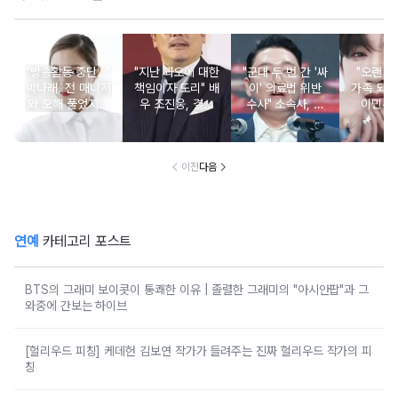
"방송활동 중단…"
"지난 과오에 대한
"군대 두 번 간 '싸
"오랜 인
박나래, 전 매니저
책임이자 도리" 배
이' 의료법 위반
가족 되기
와 오해 풀었지만
우 조진웅, 결국
수사" 소속사, 수
이민우
불찰 반성
은퇴 선언
면제 대리수령 불
찰...
이전
다음
연예
카테고리 포스트
BTS의 그래미 보이콧이 통쾌한 이유 | 졸렬한 그래미의 "아시안팝"과 그
와중에 간보는 하이브
[헐리우드 피칭] 케데헌 김보연 작가가 들려주는 진짜 헐리우드 작가의 피
칭