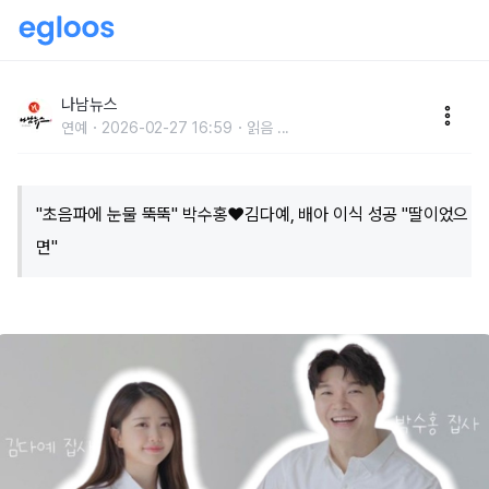
"초음파에 눈물 뚝뚝" 박수홍♥김다예, 배아 이식 성공
"딸이었으면"
나남뉴스
연예
2026-02-27 16:59
읽음
...
"초음파에 눈물 뚝뚝" 박수홍♥김다예, 배아 이식 성공 "딸이었으
면"