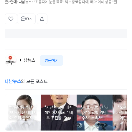
홈
연예
나남뉴스
"초음파에 눈물 뚝뚝" 박수홍♥김다예, 배아 이식 성공 "딸이었으면"
>
>
>
0
나남뉴스
방문하기
나남뉴스
의 모든 포스트
"방송활동 중단…"
"지난 과오에 대한
"군대 두 번 간 '싸
"오랜 인
박나래, 전 매니저
책임이자 도리" 배
이' 의료법 위반
가족 되기
와 오해 풀었지만
우 조진웅, 결국
수사" 소속사, 수
이민우
불찰 반성
은퇴 선언
면제 대리수령 불
찰...