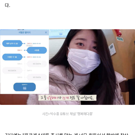
다.
사진=박수홍 유튜브 채널 '행복해다홍'