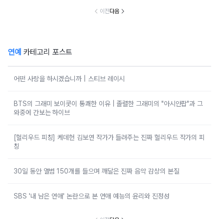
이전
다음
연예
카테고리 포스트
어떤 사랑을 하시겠습니까 | 스티브 레이시
BTS의 그래미 보이콧이 통쾌한 이유 | 졸렬한 그래미의 "아시안팝"과 그
와중에 간보는 하이브
[헐리우드 피칭] 케데헌 김보연 작가가 들려주는 진짜 헐리우드 작가의 피
칭
30일 동안 앨범 150개를 들으며 깨달은 진짜 음악 감상의 본질
SBS '내 남은 연애' 논란으로 본 연애 예능의 윤리와 진정성