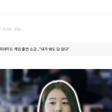
."내가 봐도 답 없다"
 16:59
읽음
...
 피라미드 게임 출연 소감..."내가 봐도 답 없다"