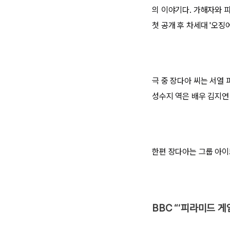
의 이야기다. 가해자와 
첫 공개 후 차세대 '오징
극 중 장다아 씨는 서열
성수지 역은 배우 김지연
한편 장다아는 그룹 아이
BBC “‘피라미드 게