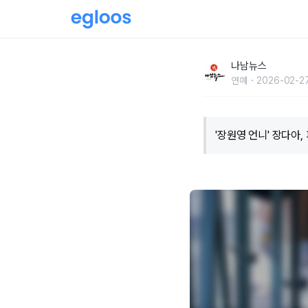
'장원영 언니' 장다아, 피라미드 게임 출연 소감..
나남뉴스
연예
2026-02-27
'장원영 언니' 장다아,