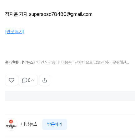
정지윤 기자 supersoso78480@gmail.com
[원문 보기]
홈
연예
나남뉴스
"이건 인간승리" 이봉주, '난치병'으로 굽었던 허리 꼿꼿해진 근황 공개
>
>
>
0
나남뉴스
방문하기