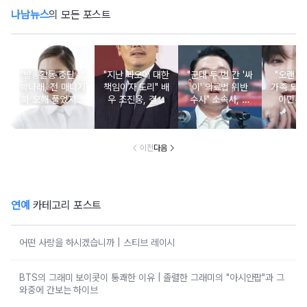
나남뉴스
의 모든 포스트
"방송활동 중단…"
"지난 과오에 대한
"군대 두 번 간 '싸
"오랜 인
박나래, 전 매니저
책임이자 도리" 배
이' 의료법 위반
가족 되기
와 오해 풀었지만
우 조진웅, 결국
수사" 소속사, 수
이민우
불찰 반성
은퇴 선언
면제 대리수령 불
찰...
이전
다음
연예
카테고리 포스트
어떤 사랑을 하시겠습니까 | 스티브 레이시
BTS의 그래미 보이콧이 통쾌한 이유 | 졸렬한 그래미의 "아시안팝"과 그
와중에 간보는 하이브