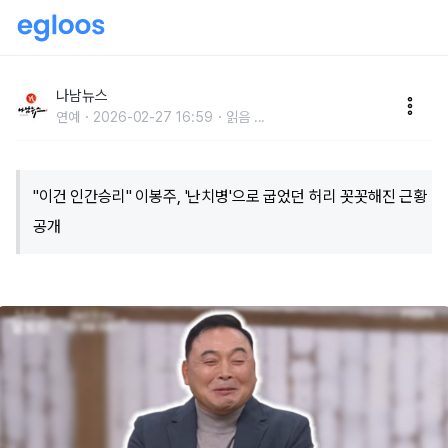
"이건 인간승리" 이봉주, '난치병'으로 굽었던 허리 꼿꼿
해진 근황 공개
나남뉴스
연예
2026-02-27 16:59
읽음
...
"이건 인간승리" 이봉주, '난치병'으로 굽었던 허리 꼿꼿해진 근황
공개