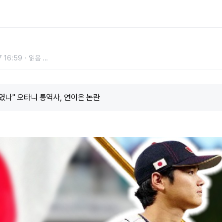
이은 논란
 16:59
읽음
...
짜였나" 오타니 통역사, 연이은 논란