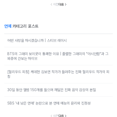
이전
다음
연예
카테고리 포스트
어떤 사랑을 하시겠습니까 | 스티브 레이시
BTS의 그래미 보이콧이 통쾌한 이유 | 졸렬한 그래미의 "아시안팝"과 그
와중에 간보는 하이브
[헐리우드 피칭] 케데헌 김보연 작가가 들려주는 진짜 헐리우드 작가의 피
칭
30일 동안 앨범 150개를 들으며 깨달은 진짜 음악 감상의 본질
SBS '내 남은 연애' 논란으로 본 연애 예능의 윤리와 진정성
이전
다음