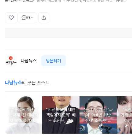
홈
연예
나남뉴스
"얼마나 예쁘길래" 미주 친언니, 시청자도 놀란 '여신 비주얼' 실물 공개
0
나남뉴스
방문하기
나남뉴스
의 모든 포스트
"방송활동 중단…"
"지난 과오에 대한
"군대 두 번 간 '싸
"오랜 인
박나래, 전 매니저
책임이자 도리" 배
이' 의료법 위반
가족 되기
와 오해 풀었지만
우 조진웅, 결국
수사" 소속사, 수
이민우
불찰 반성
은퇴 선언
면제 대리수령 불
찰...