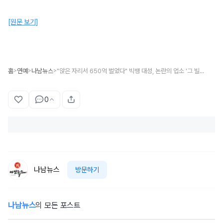
[원문 보기]
홈
연예
나남뉴스
"앉은 자리서 650억 벌었다" 빅뱅 대성, 논란의 업소 '그 빌딩' 근황
>
>
>
0
나남뉴스
방문하기
나남뉴스
의 모든 포스트