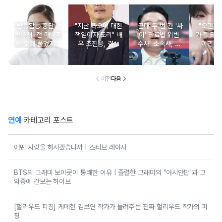
"방송활동 중단…"
"지난 과오에 대한
"군대 두 번 간 '싸
"오랜 인
박나래, 전 매니저
책임이자 도리" 배
이' 의료법 위반
가족 되기
와 오해 풀었지만
우 조진웅, 결국
수사" 소속사, 수
이민우
불찰 반성
은퇴 선언
면제 대리수령 불
찰...
이전
다음
연예
카테고리 포스트
어떤 사랑을 하시겠습니까 | 스티브 레이시
BTS의 그래미 보이콧이 통쾌한 이유 | 졸렬한 그래미의 "아시안팝"과 그
와중에 간보는 하이브
[헐리우드 피칭] 케데헌 김보연 작가가 들려주는 진짜 헐리우드 작가의 피
칭