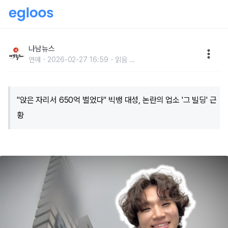
"앉은 자리서 650억 벌었다" 빅뱅 대성, 논란의 업소 '그
빌딩' 근황
나남뉴스
연예
2026-02-27 16:59
읽음
...
"앉은 자리서 650억 벌었다" 빅뱅 대성, 논란의 업소 '그 빌딩' 근
황