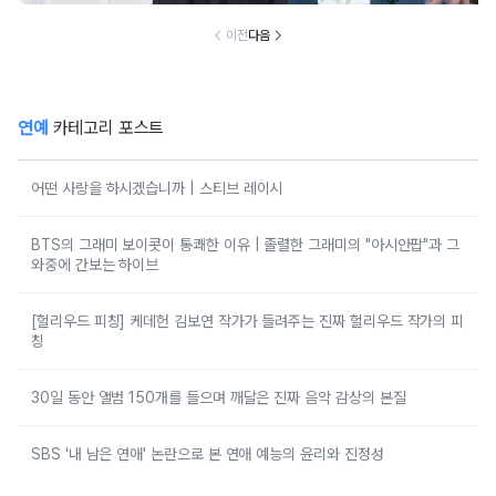
이전
다음
연예
카테고리 포스트
어떤 사랑을 하시겠습니까 | 스티브 레이시
BTS의 그래미 보이콧이 통쾌한 이유 | 졸렬한 그래미의 "아시안팝"과 그
와중에 간보는 하이브
[헐리우드 피칭] 케데헌 김보연 작가가 들려주는 진짜 헐리우드 작가의 피
칭
30일 동안 앨범 150개를 들으며 깨달은 진짜 음악 감상의 본질
SBS '내 남은 연애' 논란으로 본 연애 예능의 윤리와 진정성