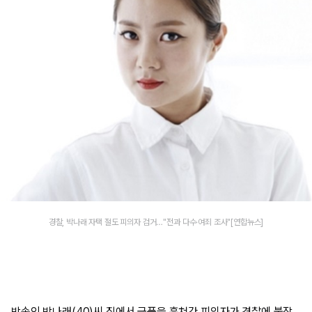
경찰, 박나래 자택 절도 피의자 검거…"전과 다수·여죄 조사"[연합뉴스]
방송인 박나래(40)씨 집에서 금품을 훔쳐간 피의자가 경찰에 붙잡