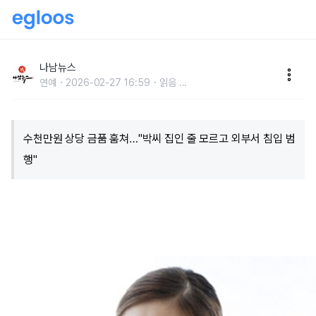
"전과 다수·여죄 조사" 박나래, 자택 절도 피의자 검거...
내부 소행 아니었다?
나남뉴스
연예
2026-02-27 16:59
읽음
...
수천만원 상당 금품 훔쳐…"박씨 집인 줄 모르고 외부서 침입 범
행"