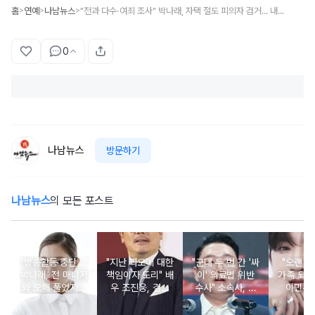
홈
연예
나남뉴스
"전과 다수·여죄 조사" 박나래, 자택 절도 피의자 검거... 내부 소행 아니었다?
>
>
>
0
나남뉴스
방문하기
나남뉴스
의 모든 포스트
"방송활동 중단…"
"지난 과오에 대한
"군대 두 번 간 '싸
"오랜 인
박나래, 전 매니저
책임이자 도리" 배
이' 의료법 위반
가족 되기
와 오해 풀었지만
우 조진웅, 결국
수사" 소속사, 수
이민우
불찰 반성
은퇴 선언
면제 대리수령 불
찰...