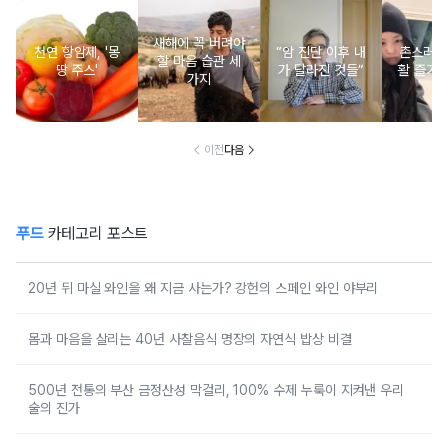
새해에 꼭 버려야
천연 항암제, '몽
“암 진단 이후 내
촌스러운
할 마음 습관 세
땅 주스'
가 달라진 것들”
활 즐기는
가지
이전
다음
푸드
카테고리 포스트
20년 뒤 마실 와인을 왜 지금 사는가? 강헌의 스페인 와인 야부리
몸과 마음을 살리는 40년 사찰음식 명장의 자연식 밥상 비결
500년 전통의 부산 금정산성 막걸리, 100% 수제 누룩이 지켜낸 우리
술의 진가