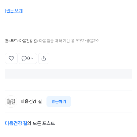
[원문 보기]
홈
푸드
마음건강 길
마음 힘들 때 왜 계란·콩·우유가 좋을까?
>
>
>
0
마음건강 길
방문하기
마음건강 길
의 모든 포스트