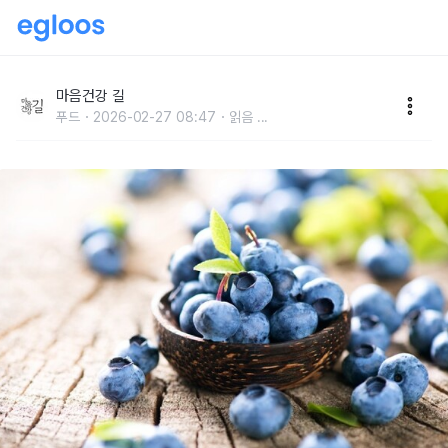
일본인의 장수비결, '9대천왕' 식품!
마음건강 길
푸드
2026-02-27 08:47
읽음
...