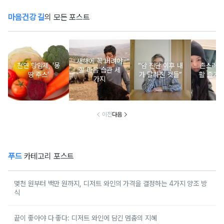
마음건강 길
의 모든 포스트
새해에 꼭 버려야
천연 항암제, '몽
“암 진단 이후 내
촌스러운
할 마음 습관 세
땅 주스'
가 달라진 것들”
활 즐기는
가지
이전
다음
푸드
카테고리 포스트
몇천 원부터 백만 원까지, 디저트 와인의 가격을 결정하는 4가지 양조 방
식
끝이 좋아야 다 좋다: 디저트 와인에 담긴 멈춤의 지혜