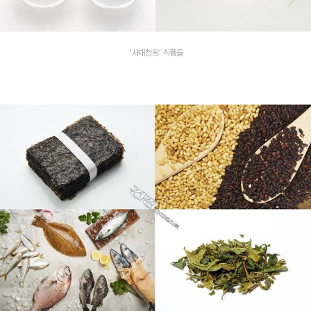
'사대천왕' 식품들