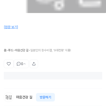
[원문 보기]
홈
푸드
마음건강 길
일본인의 장수비결, '9대천왕' 식품!
>
>
>
0
마음건강 길
방문하기