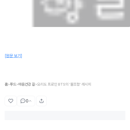
[원문 보기]
홈
푸드
마음건강 길
요리도 프로인 BTS의 '꿀조합' 레시피
>
>
>
0