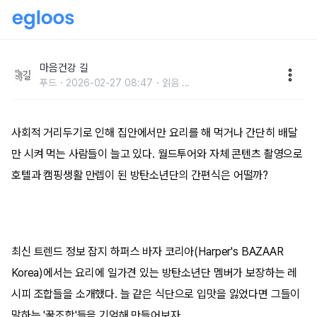
요리도 프로인 BTS의 '꿀조합' 레시피
마음건강 길
푸드
2026-02-27 08:47
읽음
...
사회적 거리두기로 인해 집안에서만 요리를 해 먹거나 간단히 배달
만 시켜 먹는 사람들이 늘고 있다. 월드투어와 자체 콘텐츠 촬영으로
호텔과 캠핑생활 만렙이 된 방탄소년단의 간편식은 어떨까?
최신 트렌드 정보 잡지 하퍼스 바자 코리아(Harper's BAZAAR
Korea)에서는 요리에 일가견 있는 방탄소년단 멤버가 보장하는 레
시피 조합들을 소개했다. 늘 같은 식단으로 입맛을 잃었다면 그들이
말하는 '꿀조합'들을 기억해 만들어보자.