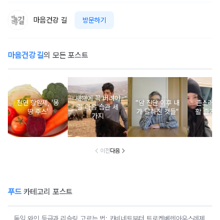
마음건강 길
방문하기
마음건강 길
의 모든 포스트
새해에 꼭 버려야
천연 항암제, '몽
“암 진단 이후 내
촌스러운
할 마음 습관 세
땅 주스'
가 달라진 것들”
활 즐기는
가지
이전
다음
푸드
카테고리 포스트
독일 와인 등급과 리슬링 고르는 법: 카비네트부터 트로켄베렌아우스레제