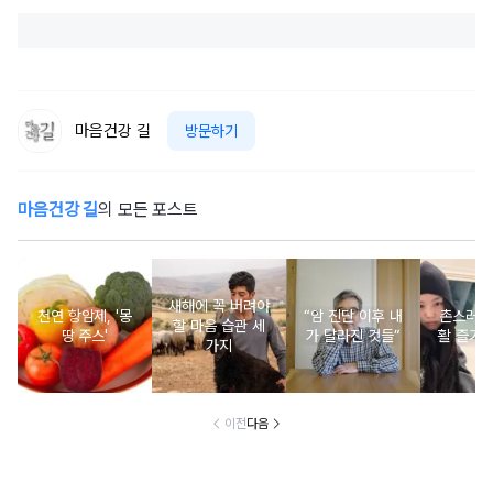
마음건강 길
방문하기
마음건강 길
의 모든 포스트
새해에 꼭 버려야
천연 항암제, '몽
“암 진단 이후 내
촌스러운
할 마음 습관 세
땅 주스'
가 달라진 것들”
활 즐기는
가지
이전
다음