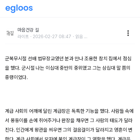
"망가지지 않으려면 일을 해야돼요"
마음건강 길
라이프
2026-02-27 08:47
읽음
...
군복무시절 선배 법무장교였던 분과 만나 조용한 참치 집에서 점심
을 했다. 군시절 나는 이십대 중반의 중위였고 그는 삼십대 말 쯤의
중령이었다.
계급 사회의 어깨에 달린 계급장은 독특한 기능을 했다. 사람들 속에
서 몽둥이를 손에 쥐어주거나 완장을 채우면 그 사람의 태도가 달라
진다. 인간에게 왕관을 씌우면 그의 걸음걸이가 달라지고 영혼이 변
한다. 계급 사회에서 모자에 붙인 계급장이 그 역할을 했다. 계급은