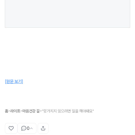
[원문 보기]
홈
라이프
마음건강 길
"망가지지 않으려면 일을 해야돼요"
>
>
>
0