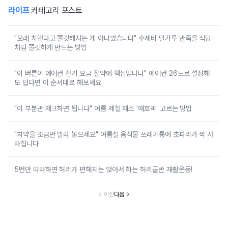
라이프
카테고리 포스트
"오래 치댄다고 쫄깃해지는 게 아니었습니다" 수제비 밀가루 반죽을 식당
처럼 쫄깃하게 만드는 방법
"이 버튼이 에어컨 전기 요금 절약에 핵심입니다" 에어컨 26도로 설정해
도 덥다면 이 순서대로 해보세요
"이 부분만 체크하면 됩니다" 여름 제철 채소 '애호박' 고르는 방법
"치약을 조금만 발라 놓으세요" 여름철 음식물 쓰레기통에 초파리가 싹 사
라집니다
5번만 따라하면 허리가 편해지는 앉아서 하는 허리골반 재활운동!
이전
다음