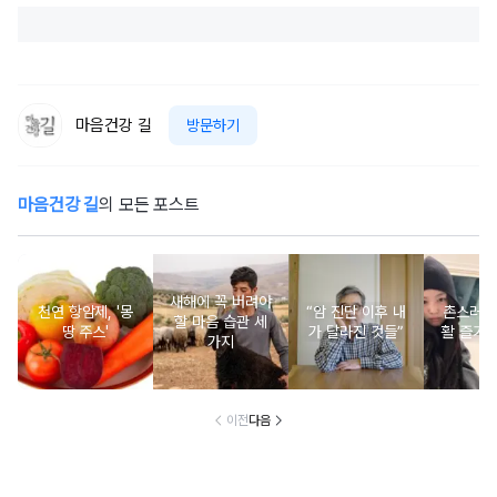
마음건강 길
방문하기
마음건강 길
의 모든 포스트
새해에 꼭 버려야
천연 항암제, '몽
“암 진단 이후 내
촌스러운
할 마음 습관 세
땅 주스'
가 달라진 것들”
활 즐기는
가지
이전
다음