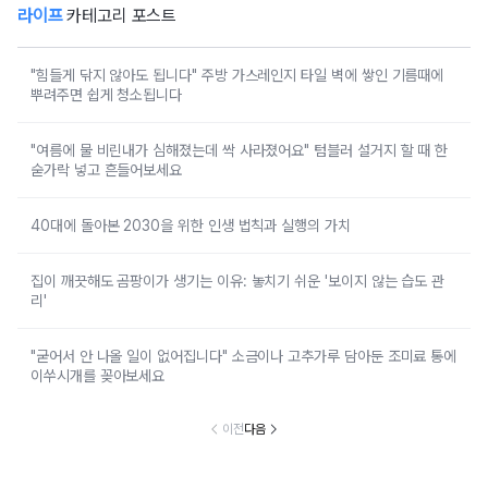
라이프
카테고리 포스트
"힘들게 닦지 않아도 됩니다" 주방 가스레인지 타일 벽에 쌓인 기름때에
뿌려주면 쉽게 청소됩니다
"여름에 물 비린내가 심해졌는데 싹 사라졌어요" 텀블러 설거지 할 때 한
숟가락 넣고 흔들어보세요
40대에 돌아본 2030을 위한 인생 법칙과 실행의 가치
집이 깨끗해도 곰팡이가 생기는 이유: 놓치기 쉬운 '보이지 않는 습도 관
리'
"굳어서 안 나올 일이 없어집니다" 소금이나 고추가루 담아둔 조미료 통에
이쑤시개를 꽂아보세요
이전
다음