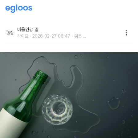
“전자레인지, 냉장고 청소에 청바지까지”
마음건강 길
라이프
2026-02-27 08:47
읽음
...