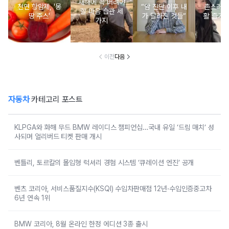
새해에 꼭 버려야
천연 항암제, '몽
“암 진단 이후 내
촌스러운
할 마음 습관 세
땅 주스'
가 달라진 것들”
활 즐기는
가지
이전
다음
자동차
카테고리 포스트
KLPGA와 화해 무드 BMW 레이디스 챔피언십…국내 유일 ‘드림 매치’ 성
사되며 얼리버드 티켓 판매 개시
벤틀리, 토르칼의 몰입형 럭셔리 경험 시스템 ‘큐레이션 엔진’ 공개
벤츠 코리아, 서비스품질지수(KSQI) 수입차판매점 12년·수입인증중고차
6년 연속 1위
BMW 코리아, 8월 온라인 한정 에디션 3종 출시