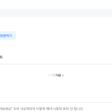
방문하기
스트
해에 꼭 버려야
“암 진단 이후 내
촌스러운 시골생
81세 할머니 
할 마음 습관 세
가 달라진 것들”
활 즐기는 2030
빌더
가지
이전
다음
아보세요" 수박 사오자마자 이렇게 해야 나중에 후회 안 합니다