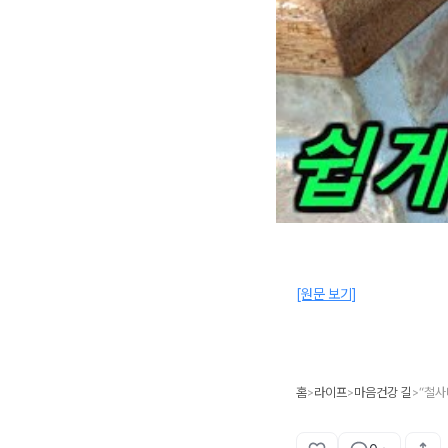
[원문 보기]
홈
라이프
마음건강 길
“철사
>
>
>