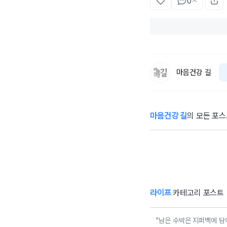
0
마음건강 길
마음건강 길
의 모든 포
새
천연 항암제, '몽
땅 주스'
라이프
카테고리 포스트
"남은 수박은 지퍼백에 담