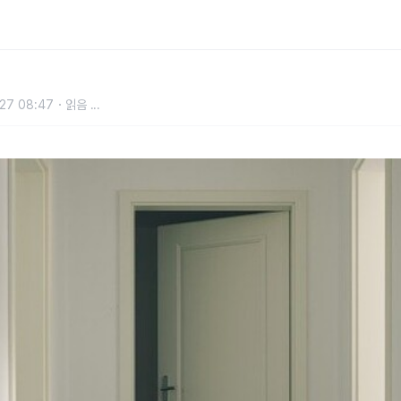
27 08:47
읽음
...