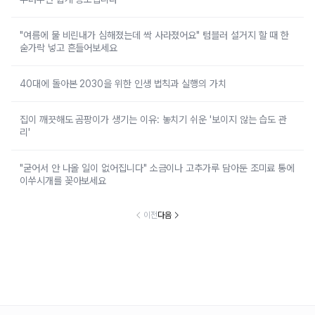
"여름에 물 비린내가 심해졌는데 싹 사라졌어요" 텀블러 설거지 할 때 한
숟가락 넣고 흔들어보세요
40대에 돌아본 2030을 위한 인생 법칙과 실행의 가치
집이 깨끗해도 곰팡이가 생기는 이유: 놓치기 쉬운 '보이지 않는 습도 관
리'
"굳어서 안 나올 일이 없어집니다" 소금이나 고추가루 담아둔 조미료 통에
이쑤시개를 꽂아보세요
이전
다음