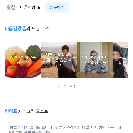
마음건강 길
방문하기
마음건강 길
의 모든 포스트
새해에 꼭 버려야
천연 항암제, '몽
“암 진단 이후 내
촌스러운
할 마음 습관 세
땅 주스'
가 달라진 것들”
활 즐기는
가지
이전
다음
라이프
카테고리 포스트
"힘들게 닦지 않아도 됩니다" 주방 가스레인지 타일 벽에 쌓인 기름때에
뿌려주면 쉽게 청소됩니다