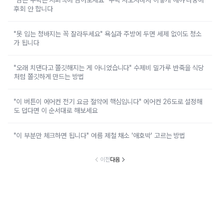
"남은 수박은 지퍼백에 담아보세요" 수박 사오자마자 이렇게 해야 나중에
후회 안 합니다
"못 입는 청바지는 꼭 잘라두세요" 욕실과 주방에 두면 세제 없이도 청소
가 됩니다
"오래 치댄다고 쫄깃해지는 게 아니었습니다" 수제비 밀가루 반죽을 식당
처럼 쫄깃하게 만드는 방법
"이 버튼이 에어컨 전기 요금 절약에 핵심입니다" 에어컨 26도로 설정해
도 덥다면 이 순서대로 해보세요
"이 부분만 체크하면 됩니다" 여름 제철 채소 '애호박' 고르는 방법
이전
다음