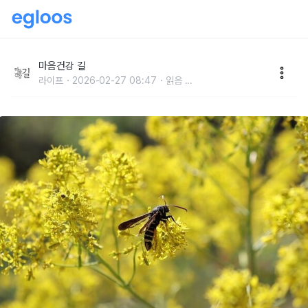
“벌에 쏘이면 '신용카드' 활용하세요”
마음건강 길
라이프
2026-02-27 08:47
읽음
...