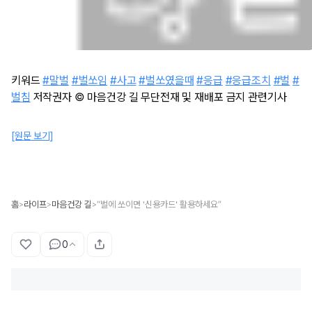
키워드
#말벌
#벌쏘임
#사고
#벌쏘였을때
#응급
#응급조치
#벌
#
벌침
저작권자 © 마음건강 길 무단전재 및 재배포 금지 관련기사
[원문 보기]
홈
라이프
마음건강 길
“벌에 쏘이면 '신용카드' 활용하세요”
>
>
>
0