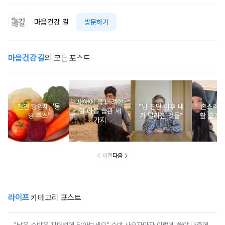
마음건강 길
방문하기
마음건강 길
의 모든 포스트
새해에 꼭 버려야
천연 항암제, '몽
“암 진단 이후 내
촌스러운
할 마음 습관 세
땅 주스'
가 달라진 것들”
활 즐기는
가지
이전
다음
라이프
카테고리 포스트