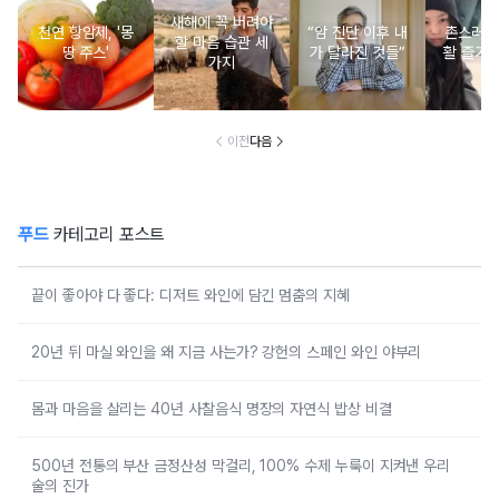
새해에 꼭 버려야
천연 항암제, '몽
“암 진단 이후 내
촌스러운
할 마음 습관 세
땅 주스'
가 달라진 것들”
활 즐기는
가지
이전
다음
푸드
카테고리 포스트
끝이 좋아야 다 좋다: 디저트 와인에 담긴 멈춤의 지혜
20년 뒤 마실 와인을 왜 지금 사는가? 강헌의 스페인 와인 야부리
몸과 마음을 살리는 40년 사찰음식 명장의 자연식 밥상 비결
500년 전통의 부산 금정산성 막걸리, 100% 수제 누룩이 지켜낸 우리
술의 진가