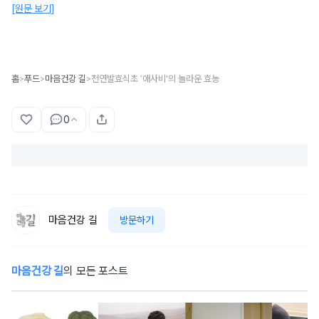
[원문 보기]
홈
푸드
마음건강 길
천연발효식초 ‘애사비'의 놀라운 효능
>
>
>
0
마음건강 길
방문하기
마음건강 길
의 모든 포스트