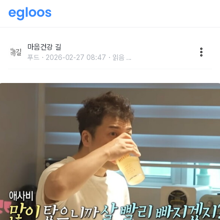
천연발효식초 ‘애사비'의 놀라운 효능
마음건강 길
푸드
2026-02-27 08:47
읽음
...