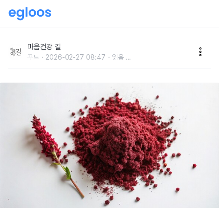
현미나 통밀보다 더 건강한 먹거리!
마음건강 길
푸드
2026-02-27 08:47
읽음
...