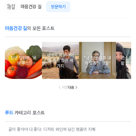
마음건강 길
방문하기
마음건강 길
의 모든 포스트
새해에 꼭 버려야
천연 항암제, '몽
“암 진단 이후 내
촌스러운
할 마음 습관 세
땅 주스'
가 달라진 것들”
활 즐기는
가지
이전
다음
푸드
카테고리 포스트
끝이 좋아야 다 좋다: 디저트 와인에 담긴 멈춤의 지혜