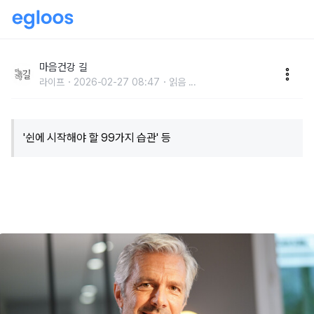
50대라면 꼭 읽어봐야 할 책들
마음건강 길
라이프
2026-02-27 08:47
읽음
...
'쉰에 시작해야 할 99가지 습관' 등