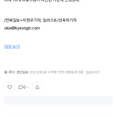
/전북일보=박정우기자, 일러스트/성옥희기자
okie@kyeongin.com
[원문 보기]
홈
푸드
경인일보
산양 2마리로 시작해 1천억 경제효과 신화 `임실N치즈`
>
>
>
0