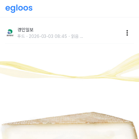
산양 2마리로 시작해 1천억 경제효과 신화 `임실N치즈`
경인일보
푸드
2026-03-03 08:45
읽음
...