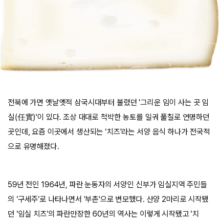
전북에 가면 옛날옛적 삼국시대부터 불렸던 '그리운 임이 사는 곳 임
실(任實)'이 있다. 조상 대대로 척박한 농토를 일궈 풀칠로 연명하던
곳인데, 요즘 이곳에서 생산되는 '치즈'라는 서양 음식 하나가 전국적
으로 유명해졌다.
59년 전인 1964년, 파란 눈동자의 서양인 신부가 임실지역 주민들
의 '구세주'로 나타나면서 '부촌'으로 변모했다. 산양 2마리로 시작됐
던 '임실 치즈'의 파란만장한 60년의 역사는 이렇게 시작됐고 '치