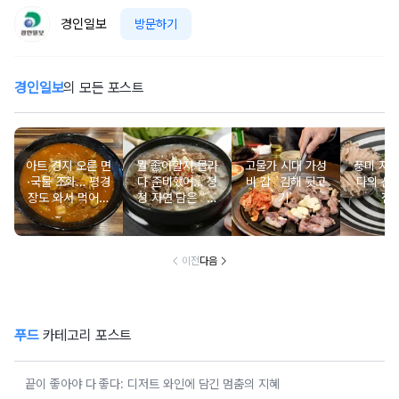
경인일보
방문하기
경인일보
의 모든 포스트
아트 경지 오른 면
뭘 좋아할지 몰라
고물가 시대 가성
풍미 자
·국물 조화… 평경
다 준비했어… 청
비 갑 `김해 뒷고
다의 산삼
장도 와서 먹어봐
정 자연 담은 `제
기`
전
라 [웃기는 짬뽕]
주 특산물`
이전
다음
푸드
카테고리 포스트
끝이 좋아야 다 좋다: 디저트 와인에 담긴 멈춤의 지혜