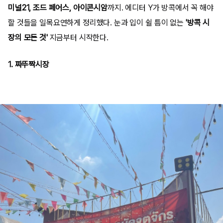
미널21, 조드 페어스, 아이콘시암
까지.
에디터 Y가 방콕에서 꼭 해야
할 것들을 일목요연하게 정리했다. 눈과 입이 쉴 틈이 없는
'방콕 시
장의 모든 것'
지금부터 시작한다.
1. 짜뚜짝시장