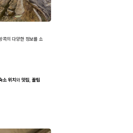
 방콕의 다양한 정보를 소
숙소 위치
와
맛집
,
꿀팁