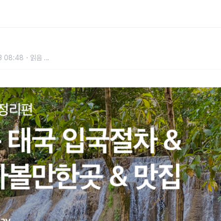
 방콕 가볼만한곳 & 숙소 및 맛집
3 08:48
읽음
...