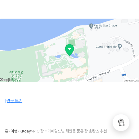
[원문 보기]
홈
여행
KKday
PIC 괌 :: 에메랄드빛 해변을 품은 괌 호캉스 추천
>
>
>