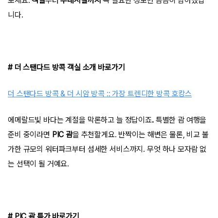
보세요.
객실
부터
부대시설까지
꼭 필요한 정보만
꼼꼼히 담아냈답
니다.
# 더 스탠다드 방콕 객실 소개 바로가기
더 스탠다드 방콕 & 더 시암 방콕 :: 가장 트렌디한 방콕 호캉스
에메랄드빛 바다는 계절을 막론하고 늘 정답이죠
.
특별한 괌 여행을
준비 중이라면
PIC 괌
을 추천할게요. 반짝이는 해변은 물론, 비교 불
가한 규모의 워터파크부터 섬세한 서비스까지. 무엇 하나 모자람 없
는 선택이 될 거예요.
# PIC 괌 특가 바로가기