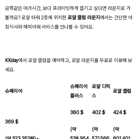
금쪽같은 여가시간, 보다 프라이빗하게 즐기고 싶다면 라운지로 가
볼까요? 로얄 타워 2층에 위치한
로얄 클럽 라운지
에서는 간단한 아
침식사와 해피아워 서비스를 만나볼 수 있어요.
KKday
에서 로얄 클럽을 예약하고, 로얄 라운지를 무료로 이용해 보
세요.
슈페리어
로얄 디럭
슈페리어
로얄 클럽
플러스
스
380 $
402 $
424 $
369 $
(약
(약
(약
(약 523,352원)~
538,954
571,566
601,401