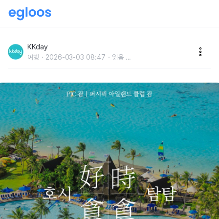
PIC 괌 :: 에메랄드빛 해변을 품은 괌 호캉스 추천
KKday
여행
2026-03-03 08:47
읽음
...