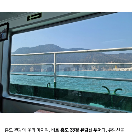
홍도 관광의 꽃의 마지막, 바로
홍도 33경 유람선 투어
다. 유람선을