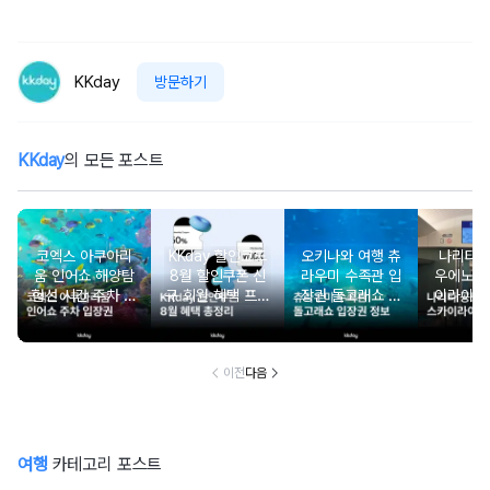
KKday
방문하기
KKday
의 모든 포스트
코엑스 아쿠아리
KKday 할인코드
오키나와 여행 츄
나리타
움 인어쇼 해양탐
8월 할인쿠폰 신
라우미 수족관 입
우에노 
험선 시간 주차 입
규 회원 혜택 프로
장권 돌고래쇼 예
이라이너
장권 할인
모션 할인 모음
약
약 시간
이전
다음
여행
카테고리 포스트