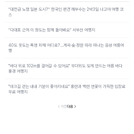
“대전급 노잼 일본 도시?” 한국인 편견 깨부수는 2박3일 나고야 여행 코
스
“다대포 근처 이 정도는 함께 돌아봐요” 서부산 여행지
40도 웃도는 폭염 피해 어디로?…계곡·숲·정원 따라 떠나는 음성 여름여
행
"바다 위로 102m를 걸어갈 수 있어요" 무더위도 잊게 만드는 여름 바다
풍경 여행지
"데크길 걷는 내내 기분이 좋아지네요" 홍련과 백련 연꽃이 가득한 입장료
무료 여행지
이전
다음