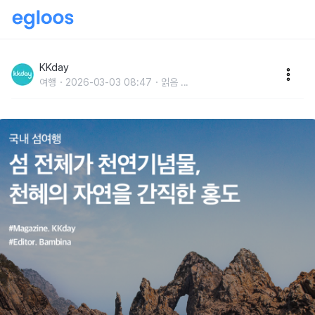
국내 섬여행 :: 섬 전체가 천연기념물, 천혜의 자연을 간
직한 홍도
KKday
여행
2026-03-03 08:47
읽음
...