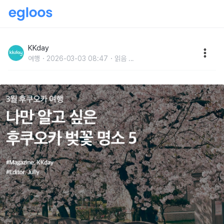
후쿠오카 벚꽃 개화시기 :: 나만 알고 싶은 후쿠오카 벚
꽃 명소 BEST 5
KKday
여행
2026-03-03 08:47
읽음
...