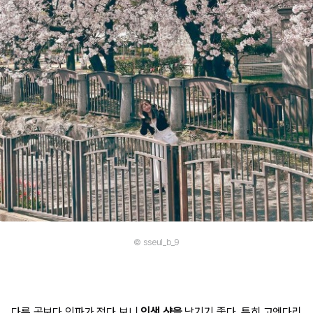
© sseul_b_9
다른 곳보다 인파가 적다 보니
인생 샷을
남기기 좋다. 특히 고엔다리