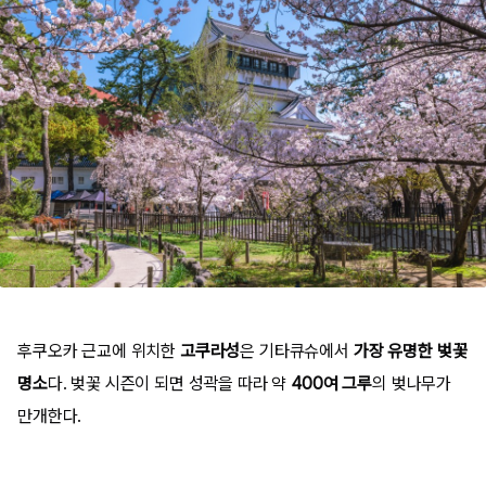
후쿠오카 근교에 위치한
고쿠라성
은 기타큐슈에서
가장 유명한 벚꽃
명소
다. 벚꽃 시즌이 되면 성곽을 따라 약
400여 그루
의 벚나무가
만개한다.