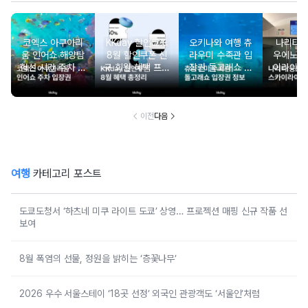
코엑스 아쿠아리
KKday 할인코드
오키나와 여행 츄
나리타
움 인어쇼 해양탐
8월 할인쿠폰 신
라우미 수족관 입
우에노 
험선 시간 주차 입
규 회원 혜택 프로
장권 돌고래쇼 예
이라이너
장권 할인
모션 할인 모음
약
약 시간
이전
다음
여행
카테고리 포스트
도쿄도청서 ‘하츠네 미쿠 라이트 도쿄’ 상영… 프로젝션 매핑 신규 작품 선
보여
8월 폭염의 선물, 정원을 밝히는 ‘층꽃나무’
2026 우수 서울스테이 ‘18곳 선정’ 외국인 관광객도 ‘서울인’처럼