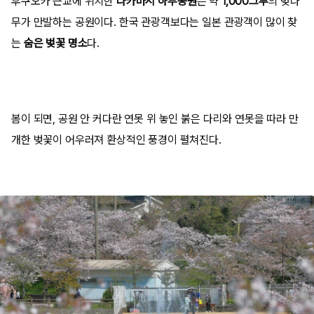
후쿠오카 근교에 위치한
나카마시
하부공원
은 약
1,000그루
의 벚나
무가 만발하는 공원이다. 한국 관광객보다는 일본 관광객이 많이 찾
는
숨은 벚꽃 명소
다.
봄이 되면, 공원 안 커다란 연못 위 놓인 붉은 다리와 연못을 따라 만
개한 벚꽃이 어우러져 환상적인 풍경이 펼쳐진다.