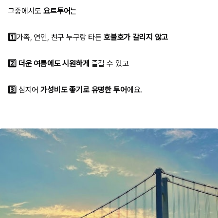
그중에서도
요트투어
는
1️⃣
가족, 연인, 친구 누구랑 타든
호불호가 갈리지 않고
2️⃣
더운 여름에도
시원하게
즐길 수 있고
3️⃣
심지
어
가성비도 좋기로 유명한 투어
에요.