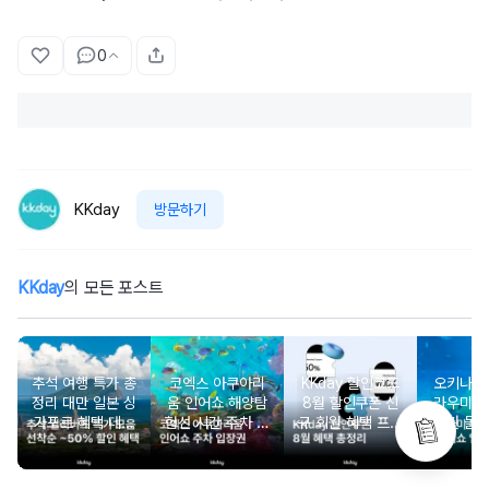
0
KKday
방문하기
KKday
의 모든 포스트
추석 여행 특가 총
코엑스 아쿠아리
KKday 할인코드
오키나와
정리 대만 일본 싱
움 인어쇼 해양탐
8월 할인쿠폰 신
라우미 
가포르 혜택 데일
험선 시간 주차 입
규 회원 혜택 프로
장권 돌
리 선착순 쿠폰까
장권 할인
모션 할인 모음
지