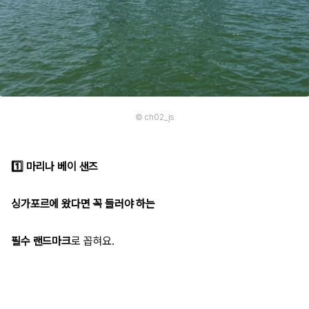
© ch02_js
1️⃣ 마리나 베이 샌즈
싱가포르에 왔다면 꼭 들러야 하는
필수 랜드마크
로 꼽혀요.