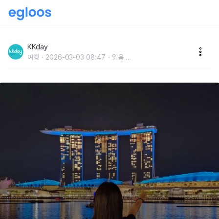
싱가포르 7월 여행 준비물 날씨 가볼만한곳 그레이트세
일 총정리
KKday
여행
2026-03-03 08:47
읽음
...