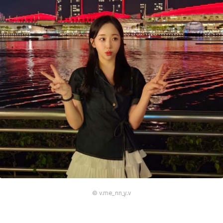
© v.me_nn_y.v