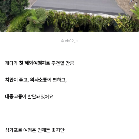
© ch02_js
게다가
첫 해외여행지
로 추천할 만큼
치안
이 좋고,
의사소통
이 편하고,
대중교통
이 발달돼있어요.
싱가포르 여행은 언제든 좋지만