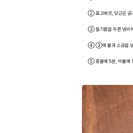
② 표고버섯, 당근은 굵게
③ 들기름을 두른 냄비에
④ ③에 물과 소금을 넣
⑤ 중불에 5분, 약불에 