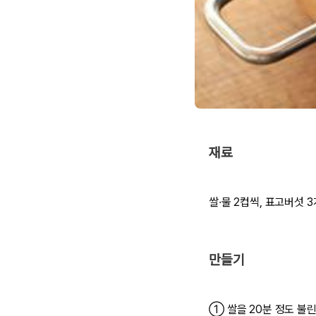
재료
쌀·물 2컵씩, 표고버섯 3
만들기
① 쌀을 20분 정도 불린