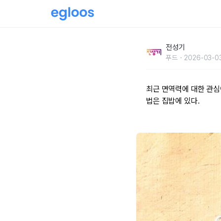
비타민보다 효과 좋은 집밥, 표고홍합톳밥
전성기
푸드
2026-03-0
최근 면역력에 대한 관심
법은 집밥에 있다.