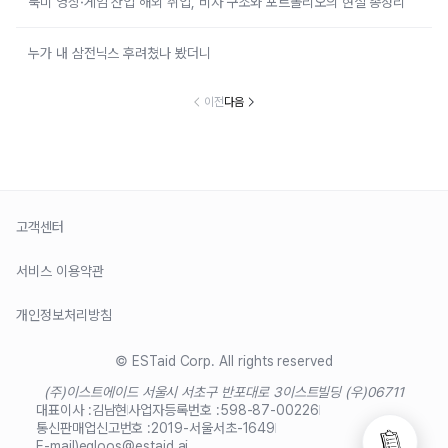
북미 영상·게임 산업 해외 취업, 비자 구조와 포트폴리오의 현실 총정리
누가 내 삼전닉스 후려쳤나 봤더니
이전
다음
고객센터
서비스 이용약관
개인정보처리방침
© ESTaid Corp. All rights reserved
(주)이스트에이드 서울시 서초구 반포대로 3
이스트빌딩 (우)06711
대표이사 :
김남현
사업자등록번호 :
598-87-00226
통신판매업신고번호 :
2019-서울서초-1649
E-mail)
egloos@estaid.ai