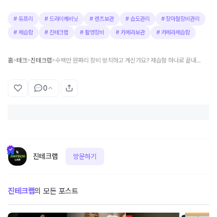
#
듀프리
#
드라이캐비닛
#
렌즈보관
#
습도관리
#
장마철장비관리
#
제습함
#
진테크랩
#
촬영장비
#
카메라보관
#
카메라제습함
홈
테크
진테크랩
수백만 원짜리 장비 방치하고 계신가요? 제습함 하나로 끝내는 습도 관리와 쇼룸 인테리어
>
>
>
0
진테크랩
방문하기
진테크랩
의 모든 포스트