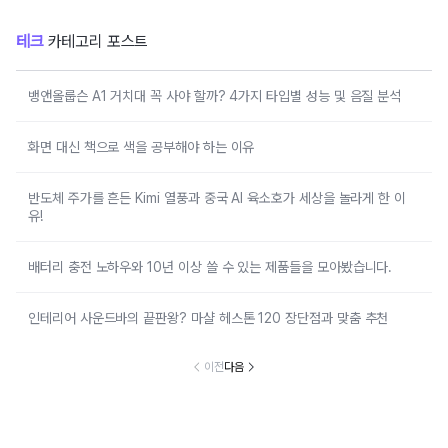
테크
카테고리 포스트
뱅앤올룹슨 A1 거치대 꼭 사야 할까? 4가지 타입별 성능 및 음질 분석
화면 대신 책으로 색을 공부해야 하는 이유
반도체 주가를 흔든 Kimi 열풍과 중국 AI 육소호가 세상을 놀라게 한 이
유!
배터리 충전 노하우와 10년 이상 쓸 수 있는 제품들을 모아봤습니다.
인테리어 사운드바의 끝판왕? 마샬 헤스톤 120 장단점과 맞춤 추천
이전
다음