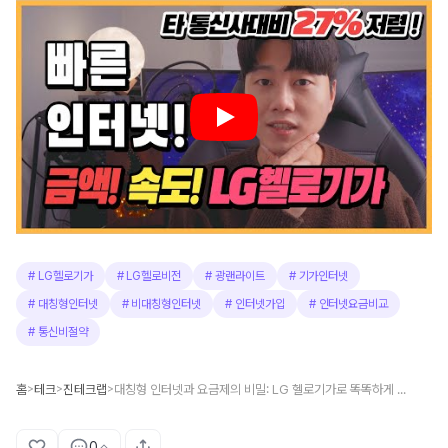
#
LG헬로기가
#
LG헬로비전
#
광랜라이트
#
기가인터넷
#
대칭형인터넷
#
비대칭형인터넷
#
인터넷가입
#
인터넷요금비교
#
통신비절약
홈
테크
진테크랩
대칭형 인터넷과 요금제의 비밀: LG 헬로기가로 똑똑하게 인터넷 가입하는 법
>
>
>
0