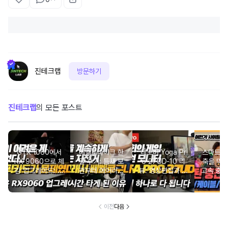
진테크랩
방문하기
진테크랩
의 모든 포스트
GTX 1060에서
베벨로바이크 한
레노버 Yoga Pr
스마트폰
RX 9060으로 체
달 후기: 틈새 보
o 27UD-10 리
축을 막
감 업그레이드: 실
관부터 에어리프
뷰: 영상편집과 게
고속 충전
사용자가 느낀 게
트까지 완벽 정리
이밍, 화상회의를
축법 (+
임 환경의 변화
하나로 묶은 4K
지 분
QD-OLED 올인
이전
다음
원 모니터