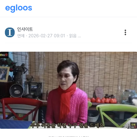
이효리 시어머니 윤정희, 며느리 첫인상 물어보자... “유
명한 애라 부담됐으나”
인사이트
연예
2026-02-27 09:01
읽음
...