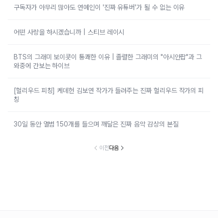
구독자가 아무리 많아도 연예인이 '진짜 유튜버'가 될 수 없는 이유
어떤 사랑을 하시겠습니까 | 스티브 레이시
BTS의 그래미 보이콧이 통쾌한 이유 | 졸렬한 그래미의 "아시안팝"과 그
와중에 간보는 하이브
[헐리우드 피칭] 케데헌 김보연 작가가 들려주는 진짜 헐리우드 작가의 피
칭
30일 동안 앨범 150개를 들으며 깨달은 진짜 음악 감상의 본질
이전
다음