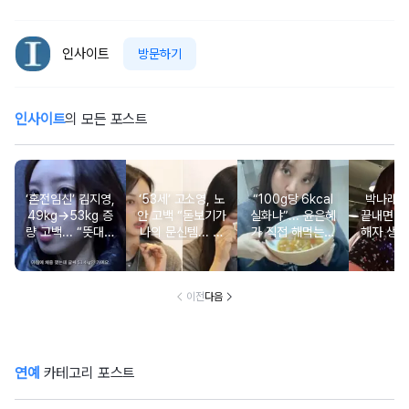
인사이트
방문하기
인사이트
의 모든 포스트
‘혼전임신’ 김지영,
‘53세’ 고소영, 노
“100g당 6kcal
박나래 “
49kg→53kg 증
안 고백 “돋보기가
실화냐”... 윤은혜
끝내면 또
량 고백... “뜻대로
나의 문신템... 받
가 직접 해먹는다
해자 생길
안돼”
아들이기로 했다”
는 ‘저칼로리 건강
다
밥’ 레시피, 난리
났다
이전
다음
연예
카테고리 포스트