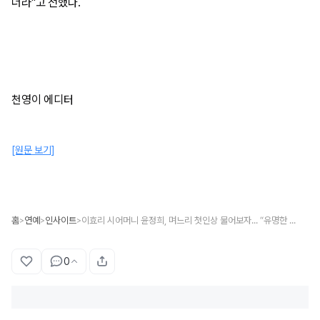
더라"고 전했다.
천영이 에디터
[원문 보기]
홈
연예
인사이트
이효리 시어머니 윤정희, 며느리 첫인상 물어보자... “유명한 애라 부담됐으나”
>
>
>
0