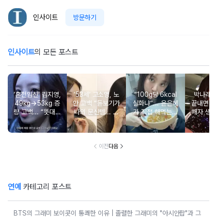
인사이트
방문하기
인사이트
의 모든 포스트
‘혼전임신’ 김지영,
‘53세’ 고소영, 노
“100g당 6kcal
박나래 “
49kg→53kg 증
안 고백 “돋보기가
실화냐”... 윤은혜
끝내면 또
량 고백... “뜻대로
나의 문신템... 받
가 직접 해먹는다
해자 생길
안돼”
아들이기로 했다”
는 ‘저칼로리 건강
다
밥’ 레시피, 난리
났다
이전
다음
연예
카테고리 포스트
BTS의 그래미 보이콧이 통쾌한 이유 | 졸렬한 그래미의 "아시안팝"과 그