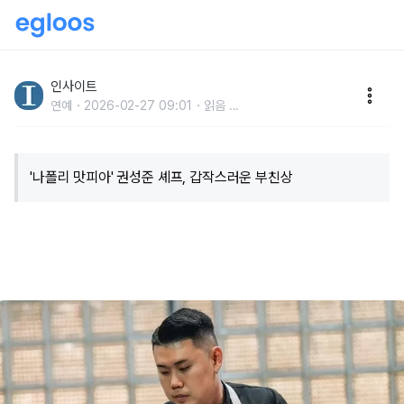
‘나폴리 맛피아’ 권성준 셰프 부친상... “해외 출장 중 부
고 들었다”
인사이트
연예
2026-02-27 09:01
읽음
...
'나폴리 맛피아' 권성준 셰프, 갑작스러운 부친상