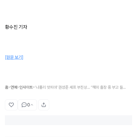
황수진 기자
[원문 보기]
홈
연예
인사이트
‘나폴리 맛피아’ 권성준 셰프 부친상... “해외 출장 중 부고 들었다”
>
>
>
0