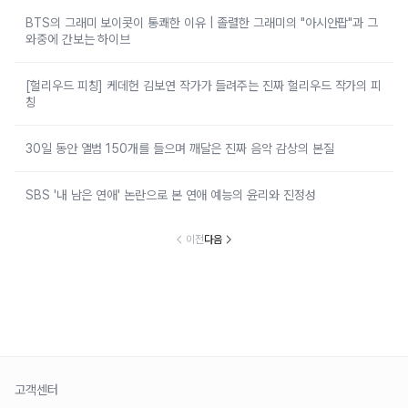
BTS의 그래미 보이콧이 통쾌한 이유 | 졸렬한 그래미의 "아시안팝"과 그
와중에 간보는 하이브
[헐리우드 피칭] 케데헌 김보연 작가가 들려주는 진짜 헐리우드 작가의 피
칭
30일 동안 앨범 150개를 들으며 깨달은 진짜 음악 감상의 본질
SBS '내 남은 연애' 논란으로 본 연애 예능의 윤리와 진정성
이전
다음
고객센터