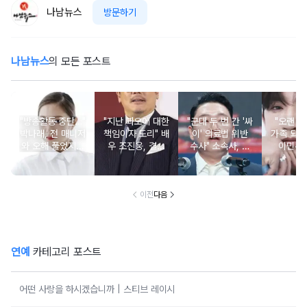
나남뉴스
방문하기
나남뉴스
의 모든 포스트
"방송활동 중단…"
"지난 과오에 대한
"군대 두 번 간 '싸
"오랜 인
박나래, 전 매니저
책임이자 도리" 배
이' 의료법 위반
가족 되기
와 오해 풀었지만
우 조진웅, 결국
수사" 소속사, 수
이민우
불찰 반성
은퇴 선언
면제 대리수령 불
찰...
이전
다음
연예
카테고리 포스트
어떤 사랑을 하시겠습니까 | 스티브 레이시