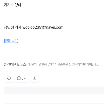
기기도 했다.
정민정 기자 woojoo2391@naver.com
[원문 보기]
홈
연예
나남뉴스
"만난지 1년만에 결혼" 다운증후군 정은혜 작가♥'예비남편' 누구?
>
>
>
0