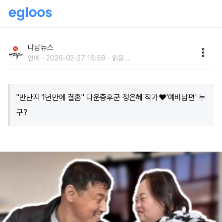
"만난지 1년만에 결혼" 다운증후군 정은혜 작가♥'예비
남편' 누구?
나남뉴스
연예
2026-02-27 16:59
읽음
...
"만난지 1년만에 결혼" 다운증후군 정은혜 작가♥'예비남편' 누
구?