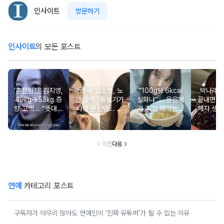
인사이트
방문하기
인사이트
의 모든 포스트
‘혼전임신’ 김지영,
‘53세’ 고소영, 노
“100g당 6kcal
박나래 “
49kg→53kg 증
안 고백 “돋보기가
실화냐”... 윤은혜
끝내면 또
량 고백... “뜻대로
나의 문신템... 받
가 직접 해먹는다
해자 생길
안돼”
아들이기로 했다”
는 ‘저칼로리 건강
다
밥’ 레시피, 난리
났다
이전
다음
연예
카테고리 포스트
구독자가 아무리 많아도 연예인이 '진짜 유튜버'가 될 수 없는 이유