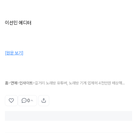
이선민 에디터
[원문 보기]
홈
연예
인사이트
길거리 노래방 유튜버, 노래방 기계 업체에 4천만원 배상해야... 저작권 침해 인정
>
>
>
0