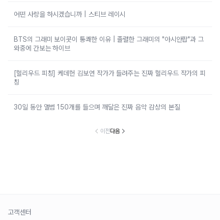
어떤 사랑을 하시겠습니까 | 스티브 레이시
BTS의 그래미 보이콧이 통쾌한 이유 | 졸렬한 그래미의 "아시안팝"과 그
와중에 간보는 하이브
[헐리우드 피칭] 케데헌 김보연 작가가 들려주는 진짜 헐리우드 작가의 피
칭
30일 동안 앨범 150개를 들으며 깨달은 진짜 음악 감상의 본질
이전
다음
고객센터