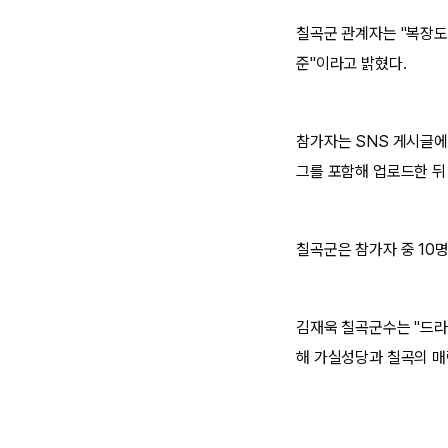
칠곡군 관계자는 "복장도
준"이라고 밝혔다.
참가자는 SNS 게시글에 
그를 포함해 업로드한 뒤
칠곡군은 참가자 중 10
김재욱 칠곡군수는 "드라
해 가실성당과 칠곡의 매