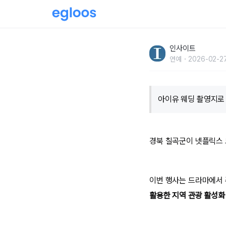
넷플릭스 ‘폭싹 속았수다’ 속 아이유가 결혼한 장
인사이트
‘이 곳’
연예
2026-02-27
아이유 웨딩 촬영지로
경북 칠곡군이 넷플릭스 
이번 행사는 드라마에서
활용한 지역 관광 활성화