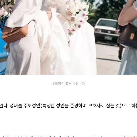
넷플릭스 '폭싹 속았수다'
안나' 성녀를 주보성인(특정한 성인을 존경하며 보호자로 삼는 것)으로 하