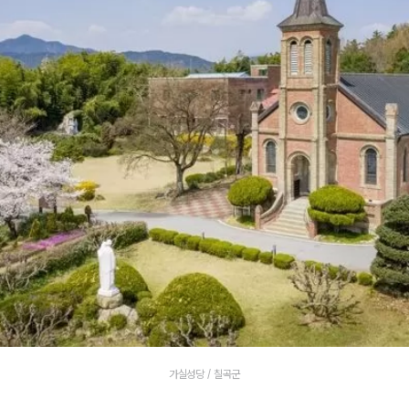
가실성당 / 칠곡군