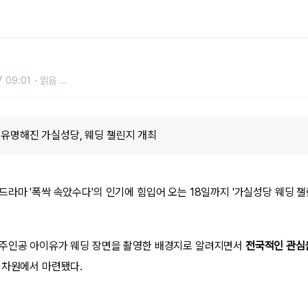
소... 요즘 MZ세대 성지로 부상한
 09:01
읽음
...
 유명해진 가실성당, 웨딩 챌린지 개최
드라마 '폭싹 속았수다'의 인기에 힘입어 오는 18일까지 '가실성당 웨딩 챌
 주인공 아이유가 웨딩 장면을 촬영한 배경지로 알려지면서
전국적인 관심
차원에서 마련됐다.