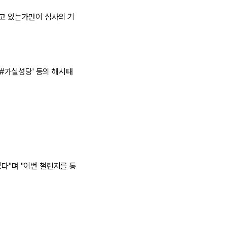
웃고 있는가만이 심사의 기
'#가실성당' 등의 해시태
다"며 "이번 챌린지를 통