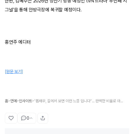
한편, 김혜수는 2026년 상반기 방송 예정인 tvN 드라마 '두번째 시
그널'을 통해 안방극장에 복귀할 예정이다.
홍연주 에디터
[원문 보기]
홈
연예
인사이트
“톱배우, 길에서 보면 이런 느낌 입니다”... 완벽한 비율로 아우라 뽐내는 ‘핫핑크 슈트’ 김혜수
>
>
>
0