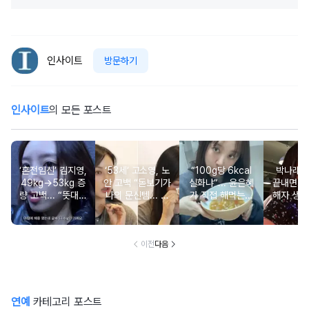
인사이트
방문하기
인사이트
의 모든 포스트
‘혼전임신’ 김지영,
‘53세’ 고소영, 노
“100g당 6kcal
박나래 “
49kg→53kg 증
안 고백 “돋보기가
실화냐”... 윤은혜
끝내면 또
량 고백... “뜻대로
나의 문신템... 받
가 직접 해먹는다
해자 생길
안돼”
아들이기로 했다”
는 ‘저칼로리 건강
다
밥’ 레시피, 난리
났다
이전
다음
연예
카테고리 포스트