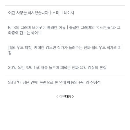
어떤 사랑을 하시겠습니까 | 스티브 레이시
BTS의 그래미 보이콧이 통쾌한 이유 | 졸렬한 그래미의 "아시안팝"과 그
와중에 간보는 하이브
[헐리우드 피칭] 케데헌 김보연 작가가 들려주는 진짜 헐리우드 작가의 피
칭
30일 동안 앨범 150개를 들으며 깨달은 진짜 음악 감상의 본질
SBS '내 남은 연애' 논란으로 본 연애 예능의 윤리와 진정성
이전
다음