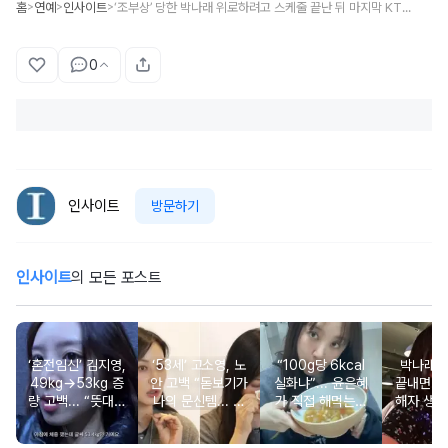
홈
연예
인사이트
‘조부상’ 당한 박나래 위로하려고 스케줄 끝난 뒤 마지막 KTX 타고 달려갔던 기안84
>
>
>
0
인사이트
방문하기
인사이트
의 모든 포스트
‘혼전임신’ 김지영,
‘53세’ 고소영, 노
“100g당 6kcal
박나래 “
49kg→53kg 증
안 고백 “돋보기가
실화냐”... 윤은혜
끝내면 또
량 고백... “뜻대로
나의 문신템... 받
가 직접 해먹는다
해자 생길
안돼”
아들이기로 했다”
는 ‘저칼로리 건강
다
밥’ 레시피, 난리