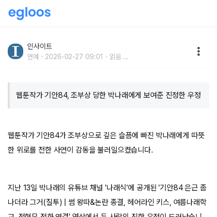
‘조부상’ 당한 박나래 위로하려고 스케줄 끝난 뒤 마지막
KTX 타고 달려갔던 기안84
인사이트
연예
2026-02-27 09:01
읽음
...
웹툰작가 기안84, 조부상 당한 박나래에게 보여준 진정한 우정
웹툰작가 기안84가 조부상으로 깊은 슬픔에 빠진 박나래에게 따뜻
한 위로를 전한 사연이 감동을 불러일으켰습니다.
지난 13일 박나래의 유튜브 채널 '나래식'에 공개된 '기안84 은근 좀
나더라 그거(질투) | 썸 왕따&논란 종결, 헤어라인 키스, 여름나래학
교, 전현무 전화 연결' 영상에서 두 사람의 진한 우정이 드러났습니