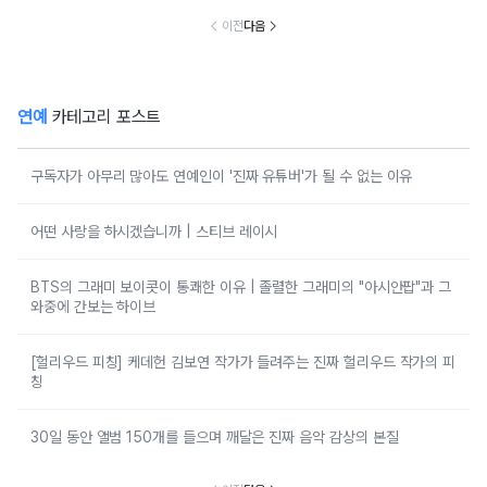
났다
이전
다음
연예
카테고리 포스트
구독자가 아무리 많아도 연예인이 '진짜 유튜버'가 될 수 없는 이유
어떤 사랑을 하시겠습니까 | 스티브 레이시
BTS의 그래미 보이콧이 통쾌한 이유 | 졸렬한 그래미의 "아시안팝"과 그
와중에 간보는 하이브
[헐리우드 피칭] 케데헌 김보연 작가가 들려주는 진짜 헐리우드 작가의 피
칭
30일 동안 앨범 150개를 들으며 깨달은 진짜 음악 감상의 본질