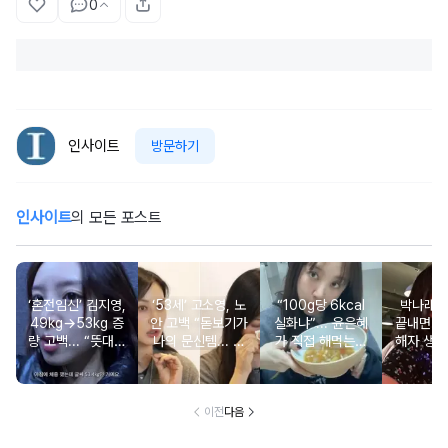
0
인사이트
방문하기
인사이트
의 모든 포스트
‘혼전임신’ 김지영,
‘53세’ 고소영, 노
“100g당 6kcal
박나래 “
49kg→53kg 증
안 고백 “돋보기가
실화냐”... 윤은혜
끝내면 또
량 고백... “뜻대로
나의 문신템... 받
가 직접 해먹는다
해자 생길
안돼”
아들이기로 했다”
는 ‘저칼로리 건강
다
밥’ 레시피, 난리
났다
이전
다음