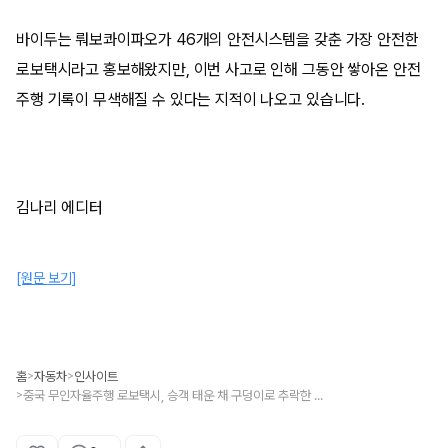
바이두는 뤄보콰이파오가 46개의 안전시스템을 갖춘 가장 안전한
로보택시라고 홍보해왔지만, 이번 사고로 인해 그동안 쌓아온 안전
주행 기록이 무색해질 수 있다는 지적이 나오고 있습니다.
김나리 에디터
[원문 보기]
홈
자동차
인사이트
>
>
중국 무인자율주행 로보택시, 승객 태운 채 구덩이로 추락한 아찔한 순간
>