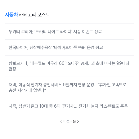
자동차
카테고리 포스트
두카티 코리아, '두카티 나이트 라이더' 시승 이벤트 성료
한국타이어, 망상해수욕장 ‘타이어보이·튜브숍’ 운영 성료
람보르기니, ‘레부엘토 미우라 60° 오마주’ 공개...최초에 바치는 99대의
헌정
채비, 이동식 전기차 충전서비스 9월까지 연장 운영…“휴가철 고속도로
충전 사각지대 없앤다”
차즘, 상반기 출고 10대 중 6대 ‘전기차’… 전기차 늘자 리스·렌트도 주목
이전
다음