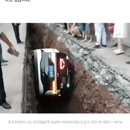
중국 충칭에서 6일 무인자율운행 로보택시 뤄보콰이파오가 길가 구덩이에 바졌다 / 웨이보