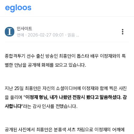
가냘픈(?) 이정재 어깨에 손 올린 최홍만... “부러지는 거
아냐?” 우려 쏟아져
인사이트
연예
2026-02-27 09:01
읽음
...
종합격투기 선수 출신 방송인 최홍만이 톱스타 배우 이정재와의 특
별한 만남을 공개해 화제를 모으고 있습니다.
지난 25일 최홍만은 자신의 소셜미디어에 이정재와 함께 찍은 사진
을 올리며 "
이정재 형님, 내가 나왔던 전참시 봤다고 말씀하셨다. 감
사합니다
"라는 감사 인사를 전했습니다.
공개된 사진에서 최홍만은 분홍색 셔츠 차림으로 이정재의 어깨에