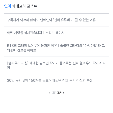
연예
카테고리 포스트
구독자가 아무리 많아도 연예인이 '진짜 유튜버'가 될 수 없는 이유
어떤 사랑을 하시겠습니까 | 스티브 레이시
BTS의 그래미 보이콧이 통쾌한 이유 | 졸렬한 그래미의 "아시안팝"과 그
와중에 간보는 하이브
[헐리우드 피칭] 케데헌 김보연 작가가 들려주는 진짜 헐리우드 작가의 피
칭
30일 동안 앨범 150개를 들으며 깨달은 진짜 음악 감상의 본질
이전
다음