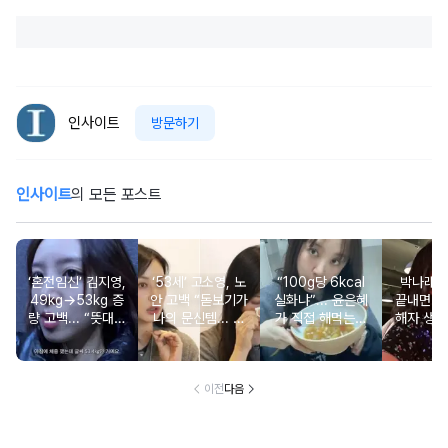
인사이트
방문하기
인사이트
의 모든 포스트
‘혼전임신’ 김지영,
‘53세’ 고소영, 노
“100g당 6kcal
박나래 “
49kg→53kg 증
안 고백 “돋보기가
실화냐”... 윤은혜
끝내면 또
량 고백... “뜻대로
나의 문신템... 받
가 직접 해먹는다
해자 생길
안돼”
아들이기로 했다”
는 ‘저칼로리 건강
다
밥’ 레시피, 난리
났다
이전
다음