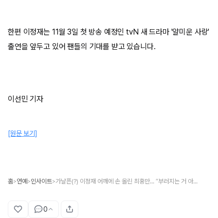
한편 이정재는 11월 3일 첫 방송 예정인 tvN 새 드라마 '얄미운 사랑'
출연을 앞두고 있어 팬들의 기대를 받고 있습니다.
이선민 기자
[원문 보기]
홈
연예
인사이트
가냘픈(?) 이정재 어깨에 손 올린 최홍만... “부러지는 거 아냐?” 우려 쏟아져
>
>
>
0