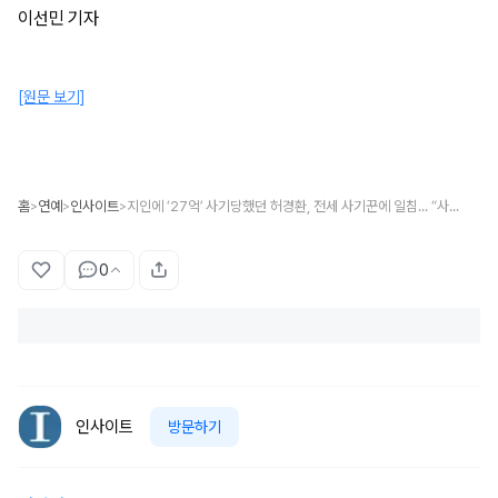
이선민 기자
[원문 보기]
홈
연예
인사이트
지인에 ‘27억’ 사기당했던 허경환, 전세 사기꾼에 일침... “사람 죽여야만 살인아냐”
>
>
>
0
인사이트
방문하기