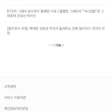
BTS의 그래미 보이콧이 통쾌한 이유 | 졸렬한 그래미의 "아시안팝"과 그
와중에 간보는 하이브
[헐리우드 피칭] 케데헌 김보연 작가가 들려주는 진짜 헐리우드 작가의 피
칭
이전
다음
고객센터
서비스 이용약관
개인정보처리방침