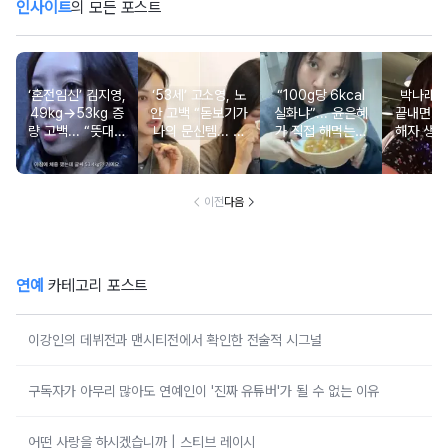
인사이트
의 모든 포스트
‘혼전임신’ 김지영,
‘53세’ 고소영, 노
“100g당 6kcal
박나래 “
49kg→53kg 증
안 고백 “돋보기가
실화냐”... 윤은혜
끝내면 또
량 고백... “뜻대로
나의 문신템... 받
가 직접 해먹는다
해자 생길
안돼”
아들이기로 했다”
는 ‘저칼로리 건강
다
밥’ 레시피, 난리
났다
이전
다음
연예
카테고리 포스트
이강인의 데뷔전과 맨시티전에서 확인한 전술적 시그널
구독자가 아무리 많아도 연예인이 '진짜 유튜버'가 될 수 없는 이유
어떤 사랑을 하시겠습니까 | 스티브 레이시