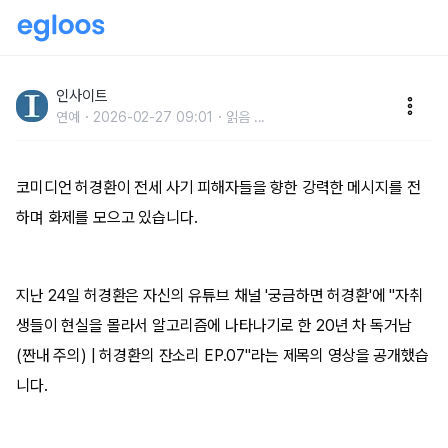
지인에 ‘27억’ 사기당했던 허경환, 전세 사기꾼에 일침...
“사람 죽여야만 살인아냐”
인사이트
연예
2026-02-27 09:01
읽음
...
코미디언 허경환이 전세 사기 피해자들을 향한 강력한 메시지를 전
하며 화제를 모으고 있습니다.
지난 24일 허경환은 자신의 유튜브 채널 '궁금하면 허경환'에 "자취
생들이 현실을 몰라서 알고리즘에 나타나기로 한 20년 차 독거남
(짠내 주의) | 허경환의 잔소리 EP.07"라는 제목의 영상을 공개했습
니다.