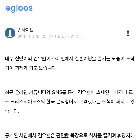
신민아♥김우빈, 스페인 신행 현장서 포착... ‘커플링 착
용·미담’ 눈길
인사이트
연예
2026-02-27 09:01
읽음
...
배우 신민아와 김우빈이 스페인에서 신혼여행을 즐기는 모습이 포착
되어 화제가 되고 있습니다.
최근 온라인 커뮤니티와 SNS를 통해 김우빈이 스페인 테네리페 로
스 크리스티아노스의 한국 음식점에서 목격됐다는 소식이 퍼지고 있
습니다.
공개된 사진에서 김우빈은
편안한 복장으로 식사를 즐기며
휴양지에