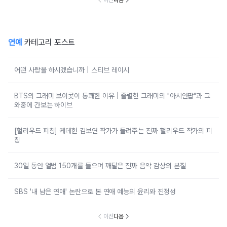
이전
다음
연예
카테고리 포스트
어떤 사랑을 하시겠습니까 | 스티브 레이시
BTS의 그래미 보이콧이 통쾌한 이유 | 졸렬한 그래미의 "아시안팝"과 그
와중에 간보는 하이브
[헐리우드 피칭] 케데헌 김보연 작가가 들려주는 진짜 헐리우드 작가의 피
칭
30일 동안 앨범 150개를 들으며 깨달은 진짜 음악 감상의 본질
SBS '내 남은 연애' 논란으로 본 연애 예능의 윤리와 진정성
이전
다음