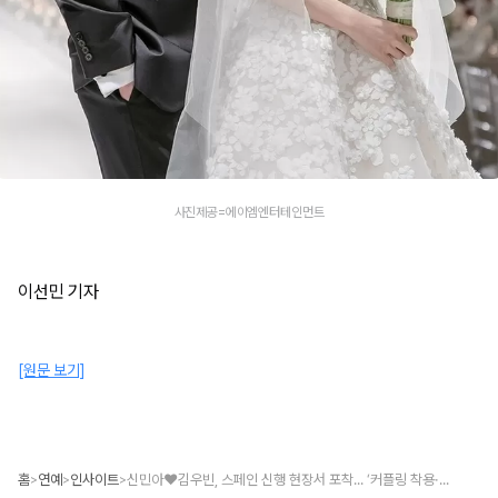
사진제공=에이엠엔터테인먼트
이선민 기자
[원문 보기]
홈
연예
인사이트
신민아♥김우빈, 스페인 신행 현장서 포착... ‘커플링 착용·미담’ 눈길
>
>
>