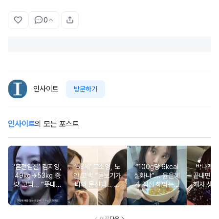
0
인사이트
방문하기
인사이트
의 모든 포스트
‘혼전임신’ 김지영,
‘53세’ 고소영, 노
“100g당 6kcal
박나래 “
49kg→53kg 증
안 고백 “돋보기가
실화냐”... 윤은혜
끝내면 또
량 고백... “뜻대로
나의 문신템... 받
가 직접 해먹는다
해자 생길
안돼”
아들이기로 했다”
는 ‘저칼로리 건강
다
밥’ 레시피, 난리
났다