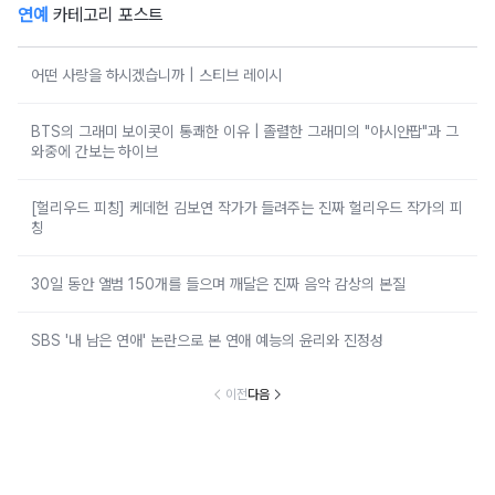
연예
카테고리 포스트
어떤 사랑을 하시겠습니까 | 스티브 레이시
BTS의 그래미 보이콧이 통쾌한 이유 | 졸렬한 그래미의 "아시안팝"과 그
와중에 간보는 하이브
[헐리우드 피칭] 케데헌 김보연 작가가 들려주는 진짜 헐리우드 작가의 피
칭
30일 동안 앨범 150개를 들으며 깨달은 진짜 음악 감상의 본질
SBS '내 남은 연애' 논란으로 본 연애 예능의 윤리와 진정성
이전
다음