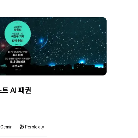
트 AI 패권
Gemini
Perplexity