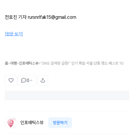
전호진 기자 rurxnrlfak15@gmail.com
[원문 보기]
홈
여행
인포매틱스뷰
“SNS 검색량 급증!” 인기 폭발 서울 단풍 명소 베스트 10
>
>
>
0
인포매틱스뷰
방문하기