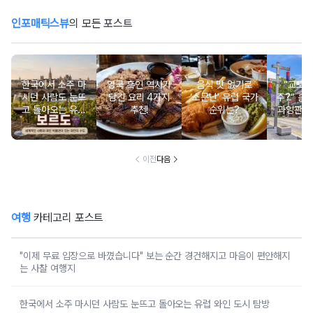
인포매틱스뷰
의 모든 포스트
한국에서 소주 마
영국 흑인 역사가
음식 맛 없기로
“교토 
시던 사람도 눈뜨
담긴 요리 4가지
‘소문난’ 유럽 국가
주?” 홀
고 돌아오는 유럽
추천!
순위는?
과잉관광
와인 도시 탐방
있는 세계
행지 순
이전
다음
여행
카테고리 포스트
"이제 무료 입장으로 바꼈습니다" 보는 순간 경건해지고 마음이 편안해지
는 사찰 여행지
한국에서 소주 마시던 사람도 눈뜨고 돌아오는 유럽 와인 도시 탐방