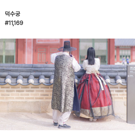
덕수궁
#11,169